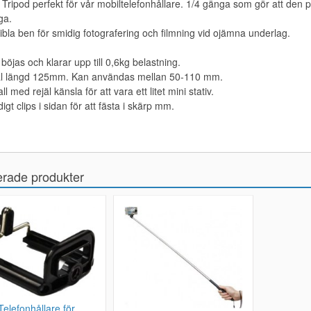
 Tripod perfekt för vår mobiltelefonhållare. 1/4 gänga som gör att d
ga.
ibla ben för smidig fotografering och filmning vid ojämna underlag.
böjas och klarar upp till 0,6kg belastning.
al längd 125mm. Kan användas mellan 50-110 mm.
ll med rejäl känsla för att vara ett litet mini stativ.
igt clips i sidan för att fästa i skärp mm.
erade produkter
Telefonhållare för