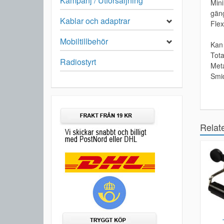
Kampanj / Utförsäljning
Mini
gän
Kablar och adaptrar
Flex
Mobiltillbehör
Kan 
Tot
Radiostyrt
Meta
Smid
Relat