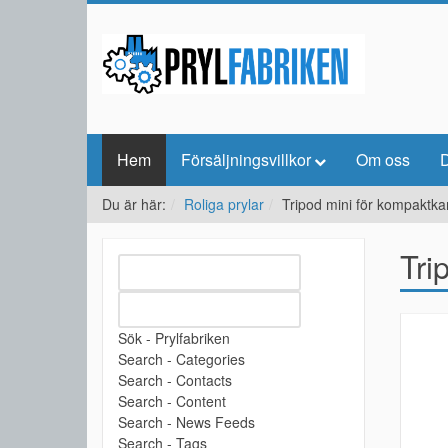
Hem
Försäljningsvillkor
Om oss
D
Du är här:
Roliga prylar
Tripod mini för kompaktk
Tri
Sök - Prylfabriken
Search - Categories
Search - Contacts
Search - Content
Search - News Feeds
Search - Tags