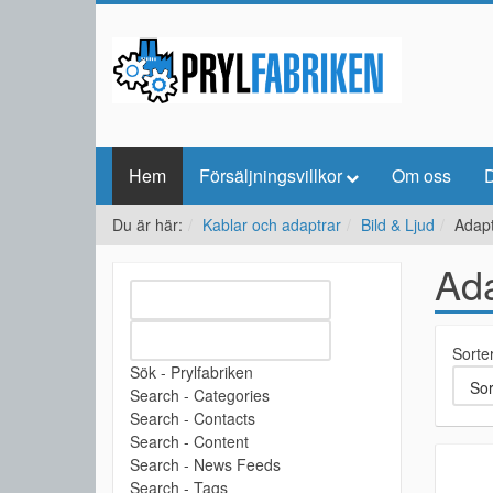
Hem
Försäljningsvillkor
Om oss
D
Du är här:
Kablar och adaptrar
Bild & Ljud
Adap
Ad
Sorte
Sök - Prylfabriken
Search - Categories
Search - Contacts
Search - Content
Search - News Feeds
Search - Tags