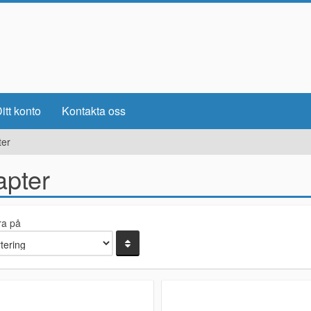
itt konto
Kontakta oss
ter
apter
ra på