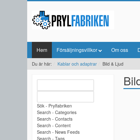
Hem
Försäljningsvillkor
Om oss
D
Du är här:
Kablar och adaptrar
Bild & Ljud
Bil
Sök - Prylfabriken
Search - Categories
Search - Contacts
Search - Content
Search - News Feeds
Search - Tags