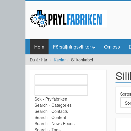
Hem
Försäljningsvillkor
Om oss
D
Du är här:
Kablar
Silikonkabel
Sil
Sorte
Sök - Prylfabriken
Search - Categories
Search - Contacts
Search - Content
Search - News Feeds
Search - Tags