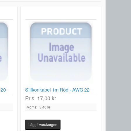
 20
Silikonkabel 1m Röd - AWG 22
Pris
17,00 kr
Moms:
3,40 kr