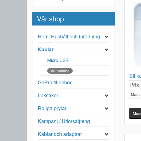
Vår shop
Hem, Hushåll och inredning
Kablar
Micro USB
Silikonkabel
Sili
GoPro tillbehör
Pris
Moms
Leksaker
Roliga prylar
Medd
Kampanj / Utförsäljning
Kablar och adaptrar