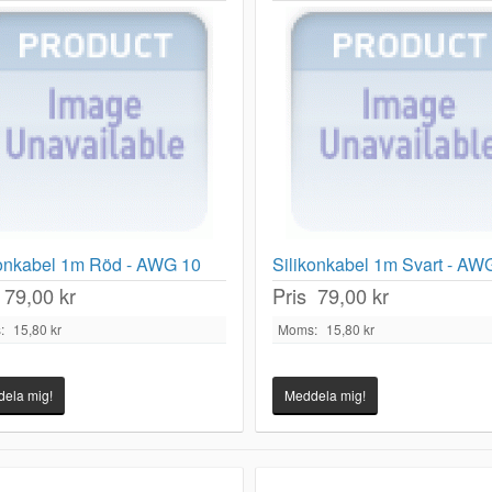
konkabel 1m Röd - AWG 10
Silikonkabel 1m Svart - AW
79,00 kr
Pris
79,00 kr
:
15,80 kr
Moms:
15,80 kr
ela mig!
Meddela mig!