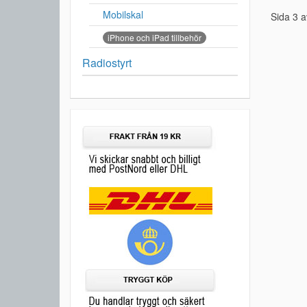
Mobilskal
Sida 3 a
iPhone och iPad tillbehör
Radiostyrt