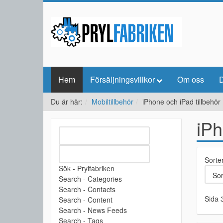
Hem
Försäljningsvillkor
Om oss
D
Du är här:
Mobiltillbehör
iPhone och iPad tillbehör
iPh
Sorte
Sök - Prylfabriken
Search - Categories
Search - Contacts
Sida 
Search - Content
Search - News Feeds
Search - Tags