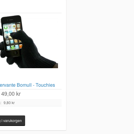
ervante Bomull - Touchies
49,00 kr
:
9,80 kr