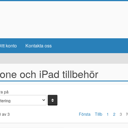
itt konto
Kontakta oss
one och iPad tillbehör
ra på
3 av 3
Första
Tillb
1
2
3