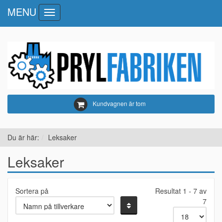
MENU
Toggle
navigation
Kundvagnen är tom
Du är här:
Leksaker
Leksaker
Sortera på
Resultat 1 - 7 av
7