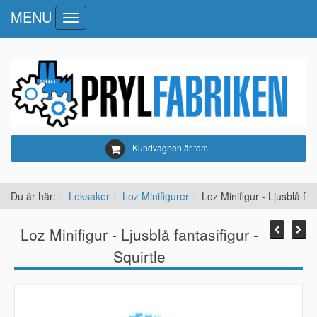
MENU
Toggle
navigation
Kundvagnen är tom
Du är här:
Leksaker
Loz Minifigurer
Loz Minifigur - Ljusblå fan
Loz Minifigur - Ljusblå fantasifigur -
Squirtle