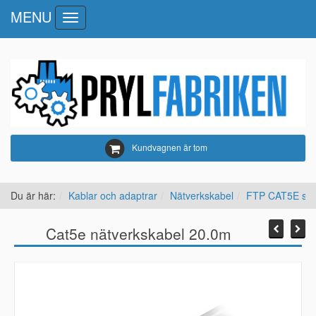
MENU
Toggle
navigation
Kundvagnen är tom
Du är här:
Kablar och adaptrar
Nätverkskabel
FTP CAT5E skä
Cat5e nätverkskabel 20.0m