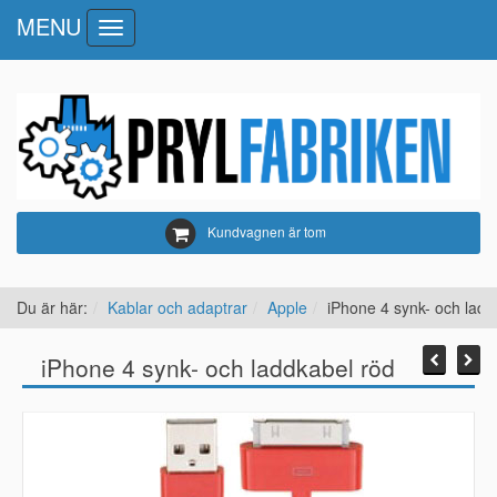
MENU
Toggle
navigation
Kundvagnen är tom
Du är här:
Kablar och adaptrar
Apple
iPhone 4 synk- och ladd
iPhone 4 synk- och laddkabel röd