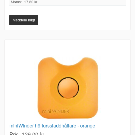
Moms:
17,80 kr
Meddela mig!
miniWinder hörlurssladdhållare - orange
Pris
129,00 kr