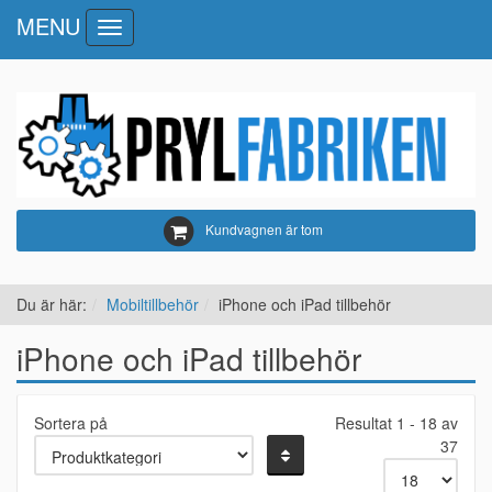
MENU
Toggle
navigation
Kundvagnen är tom
Du är här:
Mobiltillbehör
iPhone och iPad tillbehör
iPhone och iPad tillbehör
Sortera på
Resultat 1 - 18 av
37