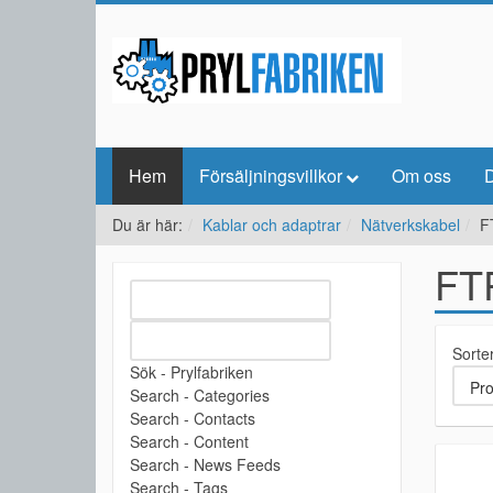
Hem
Försäljningsvillkor
Om oss
D
Du är här:
Kablar och adaptrar
Nätverkskabel
F
FT
Sorte
Sök - Prylfabriken
Search - Categories
Search - Contacts
Search - Content
Search - News Feeds
Search - Tags