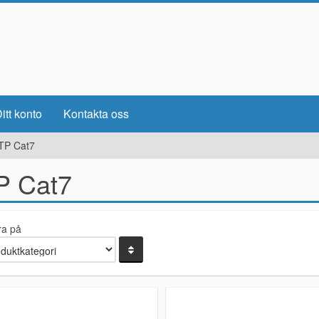
itt konto
Kontakta oss
TP Cat7
P Cat7
ra på