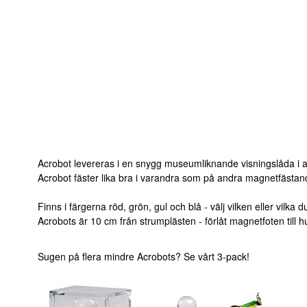
Acrobot levereras i en snygg museumliknande visningslåda i akr
Acrobot fäster lika bra i varandra som på andra magnetfästand
Finns i färgerna röd, grön, gul och blå - välj vilken eller vilka du
Acrobots är 10 cm från strumplästen - förlåt magnetfoten till h
Sugen på flera mindre Acrobots? Se vårt 3-pack!